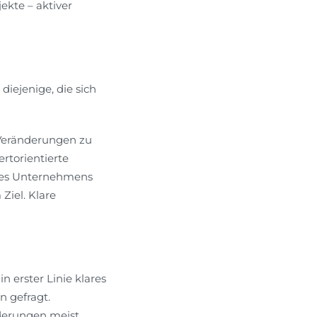
kte – aktiver
 diejenige, die sich
 Veränderungen zu
rtorientierte
des Unternehmens
Ziel. Klare
 erster Linie klares
 gefragt.
nderungen meist