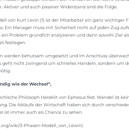
. Aktiver und auch passiver Widerstand sind die Folge.
l von Kurt Levin (1) ist der Mitarbeiter ein ganz wichtiger F
. Ein Manager muss mit Sicherheit nicht auf jeden Zug aufs
t ein Problem gründlich analysieren und dann sowohl Ziel al
t festlegen.
n werden behutsam umgesetzt und im Anschluss überwach
s geht nicht zwingend um schnelles Handeln, sondern um d
nötig.
ändig wie der Wechsel“,
iechische Philosoph Heraklit von Ephesus fest. Wandel ist kei
. Die Abläufe der Wirtschaft haben sich durch verschieden
l ist immer auch als Chance zu sehen.
dia.org/wiki/3-Phasen-Modell_von_Lewin)