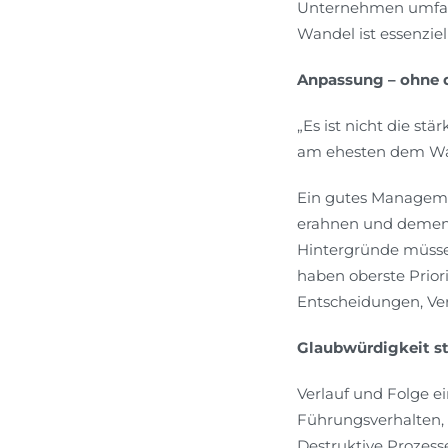
Unternehmen umfass
Wandel ist essenziel
Anpassung – ohne d
„Es ist nicht die stä
am ehesten dem Wan
Ein gutes Managemen
erahnen und dements
Hintergründe müsse
haben oberste Prior
Entscheidungen, Ver
Glaubwürdigkeit st
Verlauf und Folge e
Führungsverhalten,
Destruktive Prozes