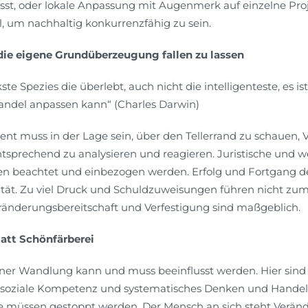
t, oder lokale Anpassung mit Augenmerk auf einzelne Proje
l, um nachhaltig konkurrenzfähig zu sein.
ie eigene Grundüberzeugung fallen zu lassen
rkste Spezies die überlebt, auch nicht die intelligenteste, es ist
del anpassen kann“ (Charles Darwin)
t muss in der Lage sein, über den Tellerrand zu schauen,
prechend zu analysieren und reagieren. Juristische und we
n beachtet und einbezogen werden. Erfolg und Fortgang 
ität. Zu viel Druck und Schuldzuweisungen führen nicht zum 
änderungsbereitschaft und Verfestigung sind maßgeblich.
att Schönfärberei
iner Wandlung kann und muss beeinflusst werden. Hier sind in
 soziale Kompetenz und systematisches Denken und Handeln
se müssen gestoppt werden. Der Mensch an sich steht Verä