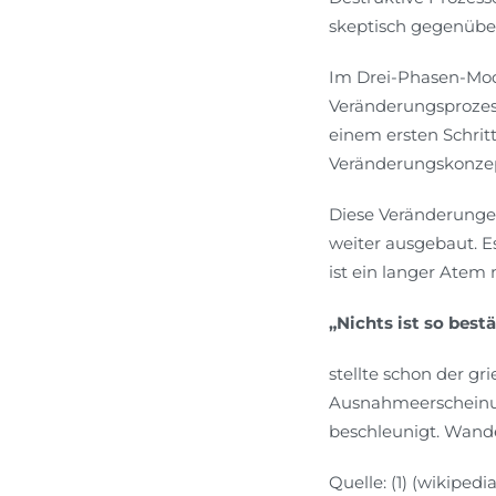
skeptisch gegenüber
Im Drei-Phasen-Model
Veränderungsprozess
einem ersten Schrit
Veränderungskonzep
Diese Veränderunge
weiter ausgebaut. E
ist ein langer Atem 
„Nichts ist so best
stellte schon der gr
Ausnahmeerscheinung
beschleunigt. Wande
Quelle: (1) (wikipe